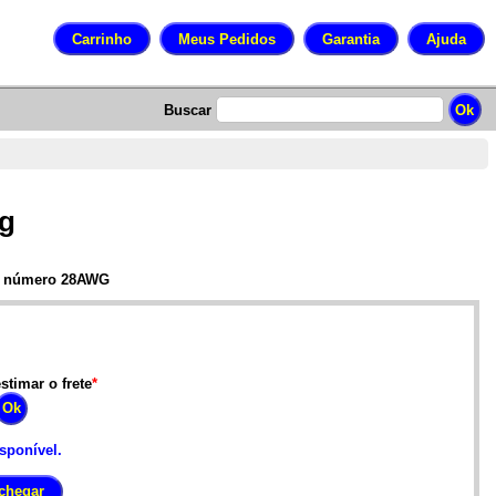
Buscar
0g
do número 28AWG
stimar o frete
*
isponível.