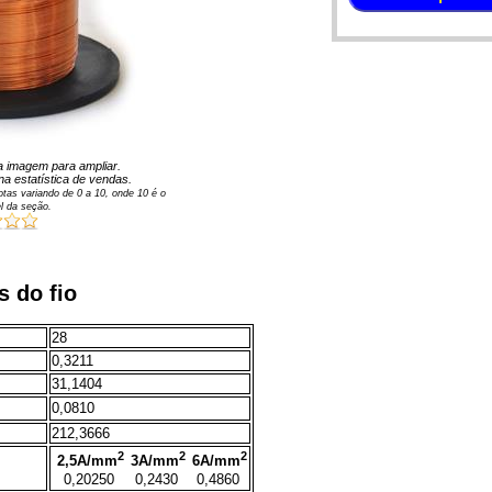
 na imagem para ampliar.
na estatística de vendas.
tas variando de
0
a
10
, onde 10 é o
l da seção.
s do fio
28
0,3211
31,1404
0,0810
212,3666
2
2
2
2,5A/mm
3A/mm
6A/mm
0,20250
0,2430
0,4860