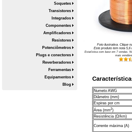
Soquetes
Transistores
Integrados
Componentes
Amplificadores
Resistores
Foto ilustrativa. Clique
Potenciômetros
Este produto tem nota
5,6
Estatística com base em
7
vendas. No
Plugs e conectores
mais vendáve
Reverberadores
Ferramentas
Equipamentos
Característica
Blog
Numeto AWG
Diâmetro (mm)
Espiras por cm
2
Área (mm
)
Resistência (Ω/km)
Corrente máxima (A)