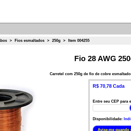
abos
>
Fios esmaltados
>
250g
>
Item 004255
Fio 28 AWG 25
Carretel com 250g de fio de cobre esmalta
R$ 70,78 Cada
Entre seu CEP para e
Disponibilidade:
Ind