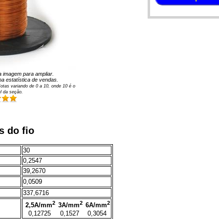
 na imagem para ampliar.
a estatística de vendas.
otas variando de
0
a
10
, onde 10 é o
l da seção.
s do fio
30
0,2547
39,2670
0,0509
337,6716
2
2
2
2,5A/mm
3A/mm
6A/mm
0,12725
0,1527
0,3054