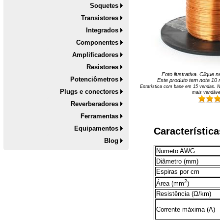
Soquetes
Transistores
Integrados
Componentes
Amplificadores
Resistores
Foto ilustrativa. Clique
Potenciômetros
Este produto tem nota
10
n
Estatística com base em
15
vendas. N
Plugs e conectores
mais vendáve
Reverberadores
Ferramentas
Equipamentos
Característica
Blog
Numeto AWG
Diâmetro (mm)
Espiras por cm
2
Área (mm
)
Resistência (Ω/km)
Corrente máxima (A)