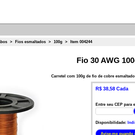
abos
>
Fios esmaltados
>
100g
>
Item 004244
Fio 30 AWG 10
Carretel com 100g de fio de cobre esmalta
R$ 38,58 Cada
Entre seu CEP para e
Disponibilidade:
Ind