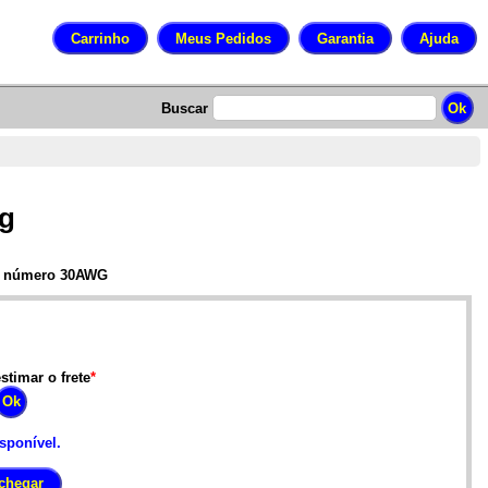
Buscar
0g
do número 30AWG
stimar o frete
*
isponível.