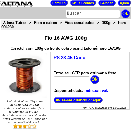
Altana Tubes
>
Fios e cabos
>
Fios esmaltados
>
100g
>
Item
004230
Fio 16 AWG 100g
Carretel com 100g de fio de cobre esmaltado número 16AWG
R$ 28,45 Cada
Entre seu CEP para estimar o frete
Disponibilidade:
Indisponível.
Foto ilustrativa. Clique na
imagem para ampliar.
Este produto tem nota
6,5
na
Item
4230
atualizado em
13/01/2025
estatística de vendas.
Estatística com base em
10
vendas.
Notas variando de
0
a
10
, onde 10 é
o mais vendável da seção.