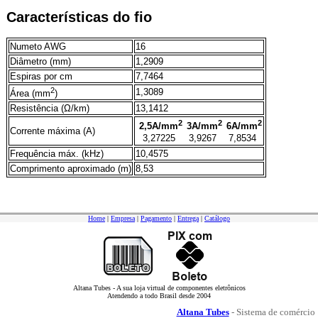
Características do fio
Numeto AWG
16
Diâmetro (mm)
1,2909
Espiras por cm
7,7464
2
1,3089
Área (mm
)
Resistência (Ω/km)
13,1412
2
2
2
2,5A/mm
3A/mm
6A/mm
Corrente máxima (A)
3,27225
3,9267
7,8534
Frequência máx. (kHz)
10,4575
Comprimento aproximado (m)
8,53
Home
|
Empresa
|
Pagamento
|
Entrega
|
Catálogo
Altana Tubes - A sua loja virtual de componentes eletrônicos
Atendendo a todo Brasil desde 2004
Altana Tubes
- Sistema de comércio