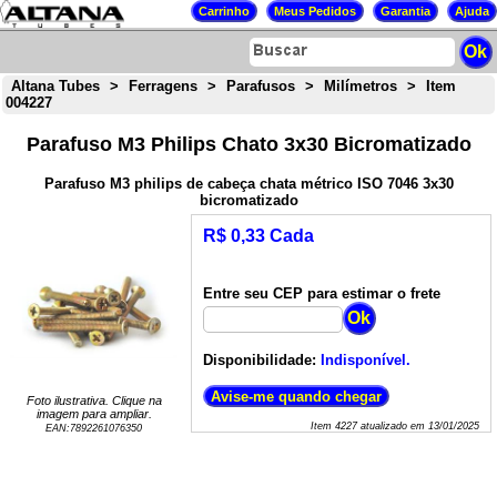
Altana Tubes
>
Ferragens
>
Parafusos
>
Milímetros
>
Item
004227
Parafuso M3 Philips Chato 3x30 Bicromatizado
Parafuso M3 philips de cabeça chata métrico ISO 7046 3x30
bicromatizado
R$ 0,33 Cada
Entre seu CEP para estimar o frete
Disponibilidade:
Indisponível.
Foto ilustrativa. Clique na
imagem para ampliar.
Item
4227
atualizado em
13/01/2025
EAN:
7892261076350