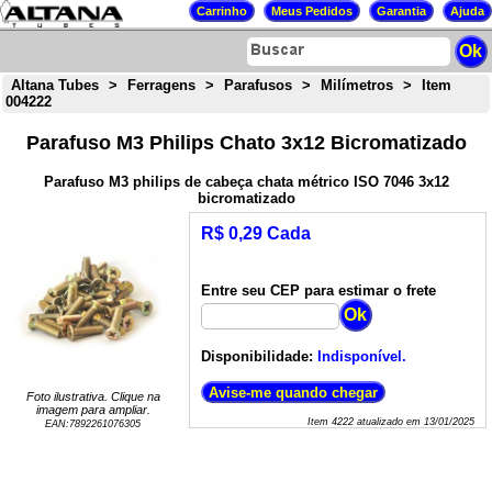
Altana Tubes
>
Ferragens
>
Parafusos
>
Milímetros
>
Item
004222
Parafuso M3 Philips Chato 3x12 Bicromatizado
Parafuso M3 philips de cabeça chata métrico ISO 7046 3x12
bicromatizado
R$ 0,29 Cada
Entre seu CEP para estimar o frete
Disponibilidade:
Indisponível.
Foto ilustrativa. Clique na
imagem para ampliar.
Item
4222
atualizado em
13/01/2025
EAN:
7892261076305