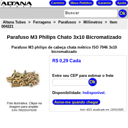
Altana Tubes
>
Ferragens
>
Parafusos
>
Milímetros
>
Item
004221
Parafuso M3 Philips Chato 3x10 Bicromatizado
Parafuso M3 philips de cabeça chata métrico ISO 7046 3x10
bicromatizado
R$ 0,29 Cada
Entre seu CEP para estimar o frete
Disponibilidade:
Indisponível.
Foto ilustrativa. Clique na
imagem para ampliar.
Item
4221
atualizado em
13/01/2025
EAN:
7892261076299