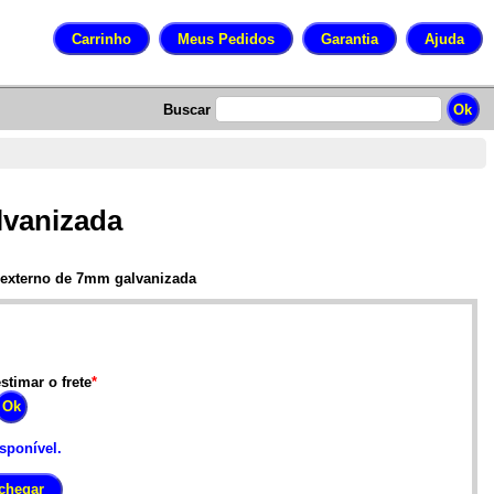
Buscar
lvanizada
e externo de 7mm galvanizada
stimar o frete
*
isponível.