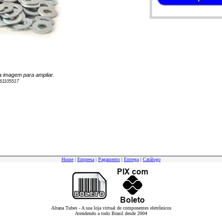
 na imagem para ampliar.
61105517
Home
|
Empresa
|
Pagamento
|
Entrega
|
Catálogo
Altana Tubes - A sua loja virtual de componentes eletrônicos
Atendendo a todo Brasil desde 2004