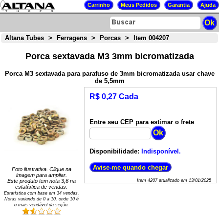
Altana Tubes
>
Ferragens
>
Porcas
>
Item 004207
Porca sextavada M3 3mm bicromatizada
Porca M3 sextavada para parafuso de 3mm bicromatizada usar chave
de 5,5mm
R$ 0,27 Cada
Entre seu CEP para estimar o frete
Disponibilidade:
Indisponível.
Foto ilustrativa. Clique na
imagem para ampliar.
Este produto tem nota
3,6
na
Item
4207
atualizado em
13/01/2025
estatística de vendas.
Estatística com base em
34
vendas.
Notas variando de
0
a
10
, onde 10 é
o mais vendável da seção.