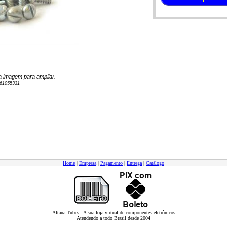
 na imagem para ampliar.
61055331
Home
|
Empresa
|
Pagamento
|
Entrega
|
Catálogo
Altana Tubes - A sua loja virtual de componentes eletrônicos
Atendendo a todo Brasil desde 2004