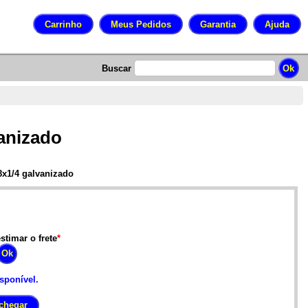
Buscar
anizado
8x1/4 galvanizado
stimar o frete
*
isponível.