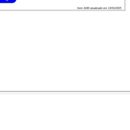
Item
4180
atualizado em
13/01/2025