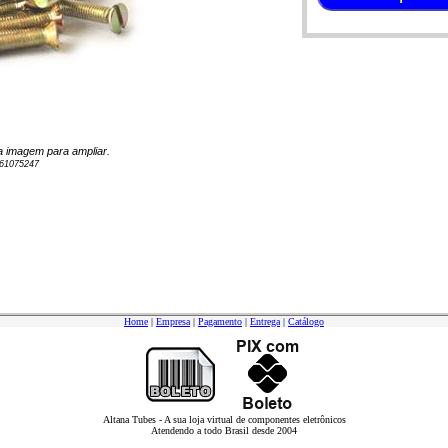
 na imagem para ampliar.
61075247
Home
|
Empresa
|
Pagamento
|
Entrega
|
Catálogo
Altana Tubes - A sua loja virtual de componentes eletrônicos
Atendendo a todo Brasil desde 2004