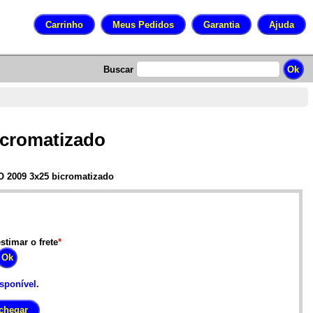
Buscar
icromatizado
O 2009 3x25 bicromatizado
stimar o frete
*
isponível.