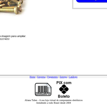
 na imagem para ampliar.
61074653
Home
|
Empresa
|
Pagamento
|
Entrega
|
Catálogo
Altana Tubes - A sua loja virtual de componentes eletrônicos
Atendendo a todo Brasil desde 2004