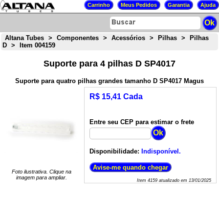
Altana Tubes
>
Componentes
>
Acessórios
>
Pilhas
>
Pilhas
D
>
Item 004159
Suporte para 4 pilhas D SP4017
Suporte para quatro pilhas grandes tamanho D SP4017 Magus
R$ 15,41 Cada
Entre seu CEP para estimar o frete
Disponibilidade:
Indisponível.
Foto ilustrativa. Clique na
imagem para ampliar.
Item
4159
atualizado em
13/01/2025