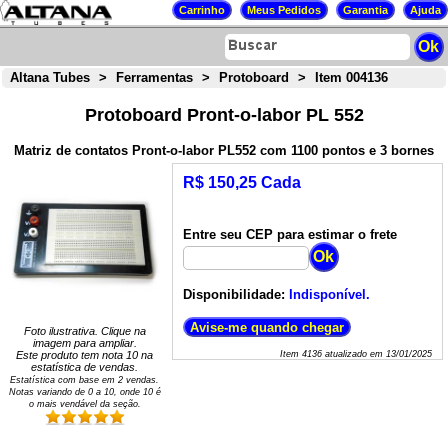
Altana Tubes
>
Ferramentas
>
Protoboard
>
Item 004136
Protoboard Pront-o-labor PL 552
Matriz de contatos Pront-o-labor PL552 com 1100 pontos e 3 bornes
R$ 150,25 Cada
Entre seu CEP para estimar o frete
Disponibilidade:
Indisponível.
Foto ilustrativa. Clique na
imagem para ampliar.
Este produto tem nota
10
na
Item
4136
atualizado em
13/01/2025
estatística de vendas.
Estatística com base em
2
vendas.
Notas variando de
0
a
10
, onde 10 é
o mais vendável da seção.