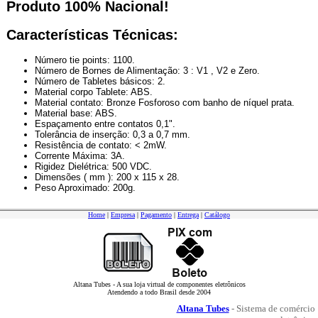
Produto 100% Nacional!
Características Técnicas:
Número tie points: 1100.
Número de Bornes de Alimentação: 3 : V1 , V2 e Zero.
Número de Tabletes básicos: 2.
Material corpo Tablete: ABS.
Material contato: Bronze Fosforoso com banho de níquel prata.
Material base: ABS.
Espaçamento entre contatos 0,1".
Tolerância de inserção: 0,3 a 0,7 mm.
Resistência de contato: < 2mW.
Corrente Máxima: 3A.
Rigidez Dielétrica: 500 VDC.
Dimensões ( mm ): 200 x 115 x 28.
Peso Aproximado: 200g.
Home
|
Empresa
|
Pagamento
|
Entrega
|
Catálogo
Altana Tubes - A sua loja virtual de componentes eletrônicos
Atendendo a todo Brasil desde 2004
Altana Tubes
- Sistema de comércio