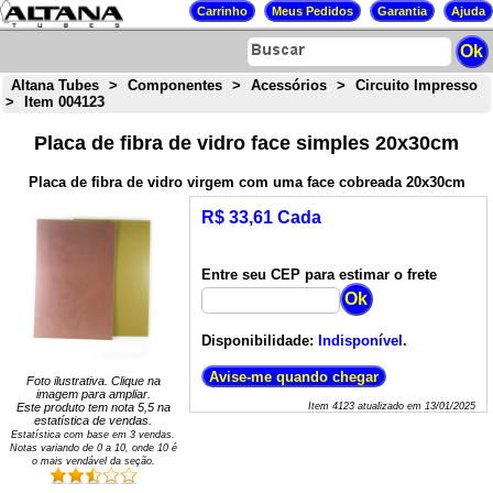
Altana Tubes
>
Componentes
>
Acessórios
>
Circuito Impresso
>
Item 004123
Placa de fibra de vidro face simples 20x30cm
Placa de fibra de vidro virgem com uma face cobreada 20x30cm
R$ 33,61 Cada
Entre seu CEP para estimar o frete
Disponibilidade:
Indisponível.
Foto ilustrativa. Clique na
imagem para ampliar.
Este produto tem nota
5,5
na
Item
4123
atualizado em
13/01/2025
estatística de vendas.
Estatística com base em
3
vendas.
Notas variando de
0
a
10
, onde 10 é
o mais vendável da seção.