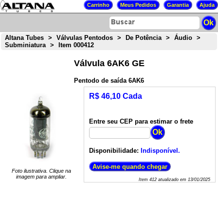
Altana Tubes
>
Válvulas Pentodos
>
De Potência
>
Áudio
>
Subminiatura
>
Item 000412
Válvula 6AK6 GE
Pentodo de saída 6AK6
R$ 46,10 Cada
Entre seu CEP para estimar o frete
Disponibilidade:
Indisponível.
Foto ilustrativa. Clique na
imagem para ampliar.
Item
412
atualizado em
13/01/2025