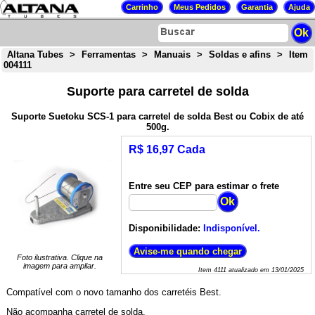
Altana Tubes
>
Ferramentas
>
Manuais
>
Soldas e afins
>
Item
004111
Suporte para carretel de solda
Suporte Suetoku SCS-1 para carretel de solda Best ou Cobix de até
500g.
R$ 16,97 Cada
Entre seu CEP para estimar o frete
Disponibilidade:
Indisponível.
Foto ilustrativa. Clique na
imagem para ampliar.
Item
4111
atualizado em
13/01/2025
Compatível com o novo tamanho dos carretéis Best.
Não acompanha carretel de solda.