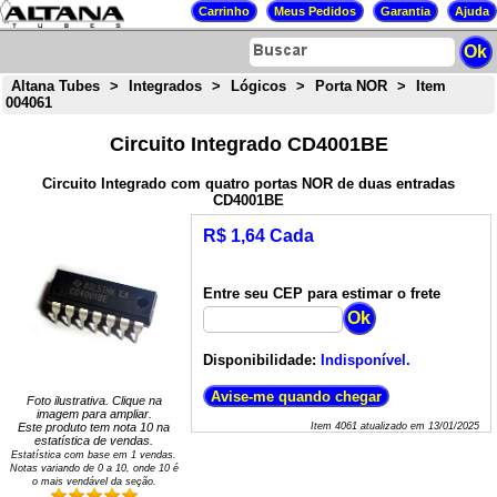
Altana Tubes
>
Integrados
>
Lógicos
>
Porta NOR
>
Item
004061
Circuito Integrado CD4001BE
Circuito Integrado com quatro portas NOR de duas entradas
CD4001BE
R$ 1,64 Cada
Entre seu CEP para estimar o frete
Disponibilidade:
Indisponível.
Foto ilustrativa. Clique na
imagem para ampliar.
Este produto tem nota
10
na
Item
4061
atualizado em
13/01/2025
estatística de vendas.
Estatística com base em
1
vendas.
Notas variando de
0
a
10
, onde 10 é
o mais vendável da seção.