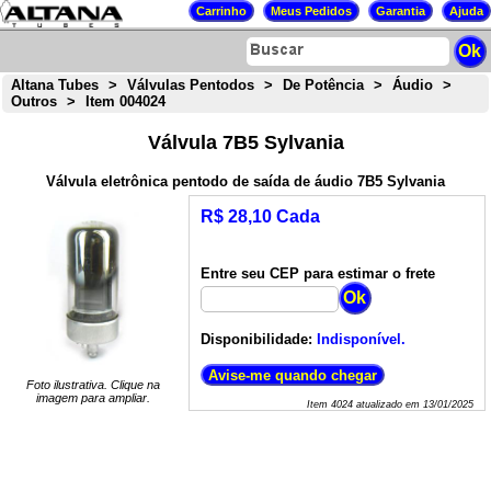
Altana Tubes
>
Válvulas Pentodos
>
De Potência
>
Áudio
>
Outros
>
Item 004024
Válvula 7B5 Sylvania
Válvula eletrônica pentodo de saída de áudio 7B5 Sylvania
R$ 28,10 Cada
Entre seu CEP para estimar o frete
Disponibilidade:
Indisponível.
Foto ilustrativa. Clique na
imagem para ampliar.
Item
4024
atualizado em
13/01/2025