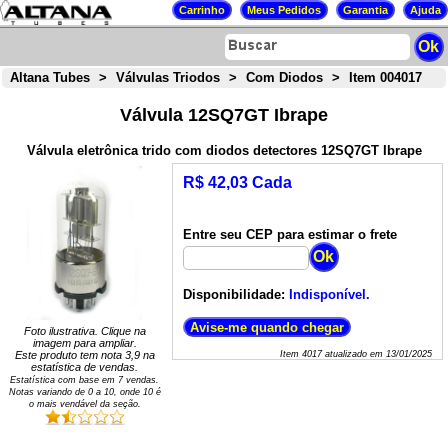
Altana Tubes
>
Válvulas Triodos
>
Com Diodos
>
Item 004017
Válvula 12SQ7GT Ibrape
Válvula eletrônica trido com diodos detectores 12SQ7GT Ibrape
R$ 42,03 Cada
Entre seu CEP para estimar o frete
Disponibilidade:
Indisponível.
Foto ilustrativa. Clique na
imagem para ampliar.
Este produto tem nota
3,9
na
Item
4017
atualizado em
13/01/2025
estatística de vendas.
Estatística com base em
7
vendas.
Notas variando de
0
a
10
, onde 10 é
o mais vendável da seção.