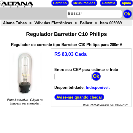
Altana Tubes
>
Válvulas Eletrônicas
>
Ballast
>
Item 003989
Regulador Barretter C10 Philips
Regulador de corrente tipo Barretter C10 Philips para 200mA
R$ 63,03 Cada
Entre seu CEP para estimar o frete
Disponibilidade:
Indisponível.
Foto ilustrativa. Clique na
imagem para ampliar.
Item
3989
atualizado em
13/01/2025