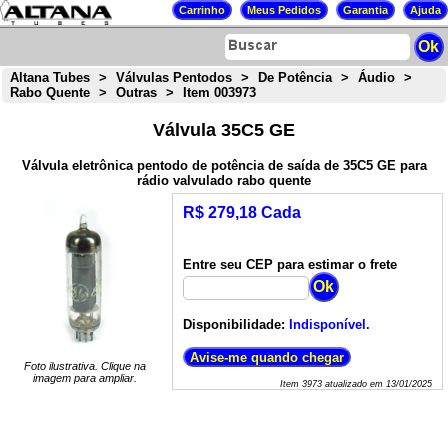
Altana Tubes
>
Válvulas Pentodos
>
De Potência
>
Áudio
>
Rabo Quente
>
Outras
>
Item 003973
Válvula 35C5 GE
Válvula eletrônica pentodo de potência de saída de 35C5 GE para
rádio valvulado rabo quente
R$ 279,18 Cada
Entre seu CEP para estimar o frete
Disponibilidade:
Indisponível.
Foto ilustrativa. Clique na
imagem para ampliar.
Item
3973
atualizado em
13/01/2025