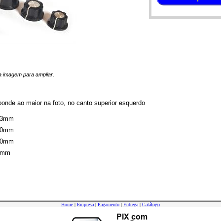
 na imagem para ampliar.
onde ao maior na foto, no canto superior esquerdo
,3mm
,0mm
,0mm
4mm
Home
|
Empresa
|
Pagamento
|
Entrega
|
Catálogo