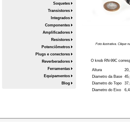
Soquetes
Transistores
Integrados
Componentes
Amplificadores
Resistores
Foto ilustrativa. Clique
Potenciômetros
Plugs e conectores
O knob RN-99C corresp
Reverberadores
Ferramentas
Altura
20
Equipamentos
Diametro da Base
45
Blog
Diametro do Topo
37
Diametro do Eixo
6,