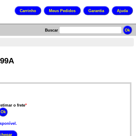
Buscar
-99A
stimar o frete
*
isponível.