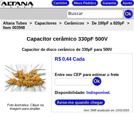
Altana Tubes
>
Capacitores
>
Cerâmicos
>
De 100pF a 820pF
>
Item 003948
Capacitor cerâmico 330pF 500V
Capacitor de disco cerâmico de 330pF para 500V
R$ 0,44 Cada
Entre seu CEP para estimar o frete
Disponibilidade:
Indisponível.
Foto ilustrativa. Clique na
imagem para ampliar.
Item
3948
atualizado em
13/01/2025