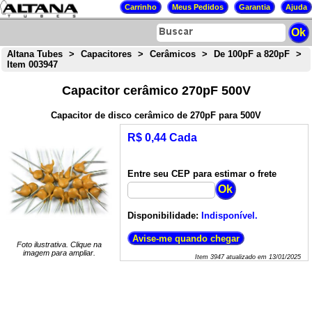
Altana Tubes
>
Capacitores
>
Cerâmicos
>
De 100pF a 820pF
>
Item 003947
Capacitor cerâmico 270pF 500V
Capacitor de disco cerâmico de 270pF para 500V
R$ 0,44 Cada
Entre seu CEP para estimar o frete
Disponibilidade:
Indisponível.
Foto ilustrativa. Clique na
imagem para ampliar.
Item
3947
atualizado em
13/01/2025