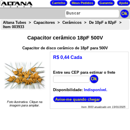
Altana Tubes
>
Capacitores
>
Cerâmicos
>
De 10pF a 82pF
>
Item 003933
Capacitor cerâmico 18pF 500V
Capacitor de disco cerâmico de 18pF para 500V
R$ 0,44 Cada
Entre seu CEP para estimar o frete
Disponibilidade:
Indisponível.
Foto ilustrativa. Clique na
imagem para ampliar.
Item
3933
atualizado em
13/01/2025