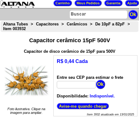
Altana Tubes
>
Capacitores
>
Cerâmicos
>
De 10pF a 82pF
>
Item 003932
Capacitor cerâmico 15pF 500V
Capacitor de disco cerâmico de 15pF para 500V
R$ 0,44 Cada
Entre seu CEP para estimar o frete
Disponibilidade:
Indisponível.
Foto ilustrativa. Clique na
imagem para ampliar.
Item
3932
atualizado em
13/01/2025