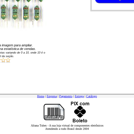
 na imagem para ampliar.
na estatística de vendas.
tas variando de
0
a
10
, onde 10 é o
l da seção.
Home
|
Empresa
|
Pagamento
|
Entrega
|
Catálogo
Altana Tubes - A sua loja virtual de componentes eletrônicos
Atendendo a todo Brasil desde 2004