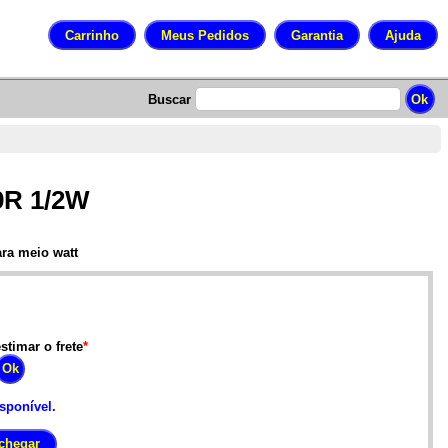
Buscar
9R 1/2W
ara meio watt
stimar o frete
*
isponível.