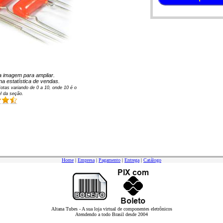
 na imagem para ampliar.
na estatística de vendas.
otas variando de
0
a
10
, onde 10 é o
l da seção.
Home
|
Empresa
|
Pagamento
|
Entrega
|
Catálogo
Altana Tubes - A sua loja virtual de componentes eletrônicos
Atendendo a todo Brasil desde 2004