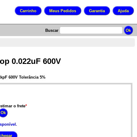
Buscar
rop 0.022uF 600V
2kpF 600V Tolerância 5%
stimar o frete
*
isponível.