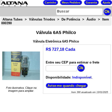
Altana Tubes
>
Válvulas Triodos
>
De Potência
>
Áudio
>
Item
000390
Válvula 6A5 Philco
Válvula Eletrônica 6A5 Philco
R$ 727,18 Cada
Entre seu CEP para estimar o frete
Disponibilidade:
Indisponível.
Foto ilustrativa. Clique na
imagem para ampliar.
Item
390
atualizado em
13/01/2025