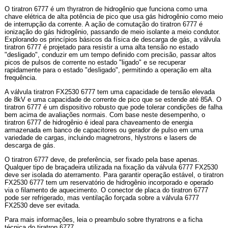
O tiratron 6777 é um thyratron de hidrogênio que funciona como uma
chave elétrica de alta potência de pico que usa gás hidrogênio como meio
de interrupção da corrente. A ação de comutação do tiratron 6777 é
ionização do gás hidrogênio, passando de meio isolante a meio condutor.
Explorando os princípios básicos da física de descarga de gás, a válvula
tiratron 6777 é projetado para resistir a uma alta tensão no estado
"desligado", conduzir em um tempo definido com precisão, passar altos
picos de pulsos de corrente no estado "ligado" e se recuperar
rapidamente para o estado "desligado", permitindo a operação em alta
frequência.
A válvula tiratron FX2530 6777 tem uma capacidade de tensão elevada
de 8kV e uma capacidade de corrente de pico que se estende até 85A. O
tiratron 6777 é um dispositivo robusto que pode tolerar condições de falha
bem acima de avaliações normais. Com base neste desempenho, o
tiratron 6777 de hidrogênio é ideal para chaveamento de energia
armazenada em banco de capacitores ou gerador de pulso em uma
variedade de cargas, incluindo magnetrons, hlystrons e lasers de
descarga de gás.
O tiratron 6777 deve, de preferência, ser fixado pela base apenas.
Qualquer tipo de braçadeira utilizada na fixação da válvula 6777 FX2530
deve ser isolada do aterramento. Para garantir operação estável, o tiratron
FX2530 6777 tem um reservatório de hidrogênio incorporado e operado
via o filamento de aquecimento. O conector de placa do tiratron 6777
pode ser refrigerado, mas ventilação forçada sobre a válvula 6777
FX2530 deve ser evitada.
Para mais informações, leia o preambulo sobre thyratrons e a ficha
técnica do tiratron 6777