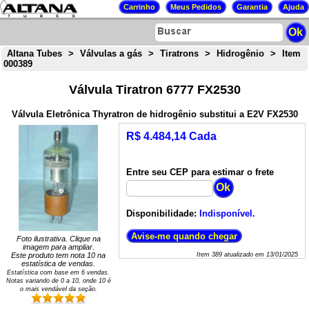
Altana Tubes
>
Válvulas a gás
>
Tiratrons
>
Hidrogênio
>
Item
000389
Válvula Tiratron 6777 FX2530
Válvula Eletrônica Thyratron de hidrogênio substitui a E2V FX2530
R$ 4.484,14 Cada
Entre seu CEP para estimar o frete
Disponibilidade:
Indisponível.
Foto ilustrativa. Clique na
imagem para ampliar.
Este produto tem nota
10
na
Item
389
atualizado em
13/01/2025
estatística de vendas.
Estatística com base em
6
vendas.
Notas variando de
0
a
10
, onde 10 é
o mais vendável da seção.