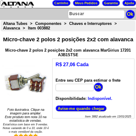
Altana Tubes
>
Componentes
>
Chaves e Interruptores
>
Alavanca
>
Item 003882
Micro-chave 2 polos 2 posições 2x2 com alavanca
Micro-chave 2 polos 2 posições 2x2 com alavanca MarGirius 17201
A3B1STSE
R$ 27,06 Cada
Entre seu CEP para estimar o frete
Disponibilidade:
Indisponível.
Foto ilustrativa. Clique na
imagem para ampliar.
Este produto tem nota
10
na
Item
3882
atualizado em
13/01/2025
estatística de vendas.
Estatística com base em
9
vendas.
Notas variando de
0
a
10
, onde 10 é
o mais vendável da seção.