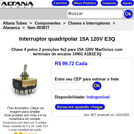
Altana Tubes
>
Componentes
>
Chaves e Interruptores
>
Alavanca
>
Item 003877
Interruptor quadripolar 15A 120V E3Q
Chave 4 polos 2 posições 4x2 para 15A 120V MarGirius com
terminais de encaixe 14401 A1B1E3Q
R$ 99,72 Cada
Entre seu CEP para estimar o frete
Disponibilidade:
Indisponível.
Foto ilustrativa. Clique na
imagem para ampliar.
Este produto tem nota
4,4
na
Item
3877
atualizado em
13/01/2025
estatística de vendas.
Estatística com base em
5
vendas.
Notas variando de
0
a
10
, onde 10 é
o mais vendável da seção.