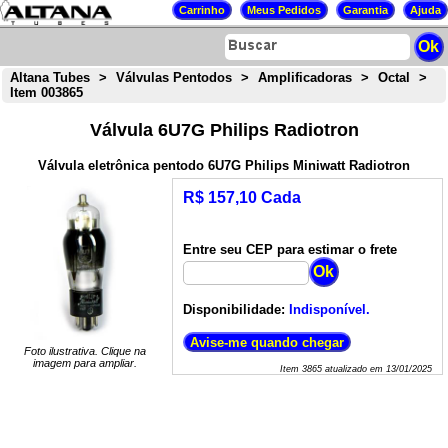
Altana Tubes
>
Válvulas Pentodos
>
Amplificadoras
>
Octal
>
Item 003865
Válvula 6U7G Philips Radiotron
Válvula eletrônica pentodo 6U7G Philips Miniwatt Radiotron
R$ 157,10 Cada
Entre seu CEP para estimar o frete
Disponibilidade:
Indisponível.
Foto ilustrativa. Clique na
imagem para ampliar.
Item
3865
atualizado em
13/01/2025