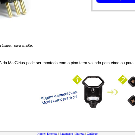
 na imagem para ampliar.
 da MarGirius pode ser montado com o pino terra voltado para cima ou para b
Home
|
Empresa
|
Pagamento
|
Entrega
|
Catálogo