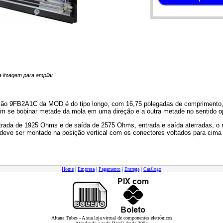
 na imagem para ampliar.
ção 9FB2A1C da MOD é do tipo longo, com 16,75 polegadas de comprimento, e
em se bobinar metade da mola em uma direção e a outra metade no sentido o
rada de 1925 Ohms e de saída de 2575 Ohms, entrada e saída aterradas, 
 deve ser montado na posição vertical com os conectores voltados para cima
Home
|
Empresa
|
Pagamento
|
Entrega
|
Catálogo
Altana Tubes - A sua loja virtual de componentes eletrônicos