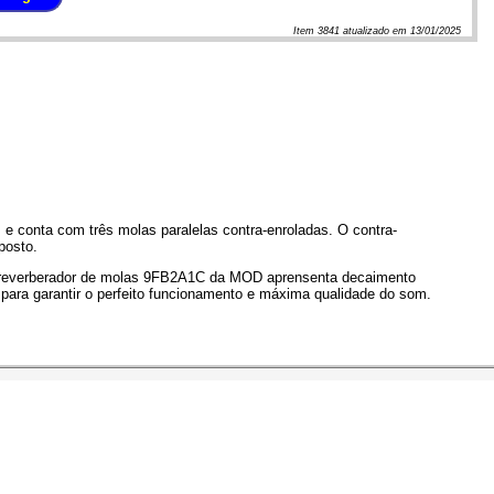
Item
3841
atualizado em
13/01/2025
 conta com três molas paralelas contra-enroladas. O contra-
posto.
o reverberador de molas 9FB2A1C da MOD aprensenta decaimento
 para garantir o perfeito funcionamento e máxima qualidade do som.