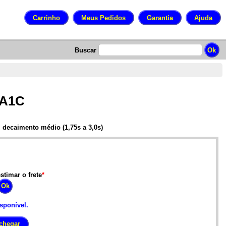
Buscar
2A1C
ecaimento médio (1,75s a 3,0s)
stimar o frete
*
isponível.