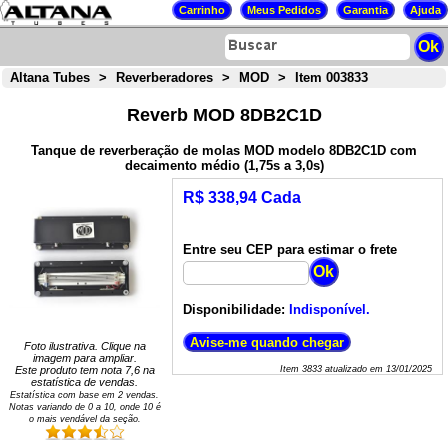
Altana Tubes
>
Reverberadores
>
MOD
>
Item 003833
Reverb MOD 8DB2C1D
Tanque de reverberação de molas MOD modelo 8DB2C1D com
decaimento médio (1,75s a 3,0s)
R$ 338,94 Cada
Entre seu CEP para estimar o frete
Disponibilidade:
Indisponível.
Foto ilustrativa. Clique na
imagem para ampliar.
Este produto tem nota
7,6
na
Item
3833
atualizado em
13/01/2025
estatística de vendas.
Estatística com base em
2
vendas.
Notas variando de
0
a
10
, onde 10 é
o mais vendável da seção.