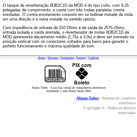
O tanque de reverberação 8DB2C1D da MOD é do tipo curto, com 9,25
polegadas de comprimento, e conta com três molas paralelas contra-
enroladas. O contra-enrolamento consiste em se bobinar metade da mola
em uma direção e a outra metade no sentido oposto.
Com impedência de entrada de 310 Ohms e de saída de 2575 Ohms,
entrada isolada e saída aterrada, o reverberador de molas 8DB2C1D da
MOD aprensenta decaimento médio (1,75s a 3,0s) e deve ser montado na
posição vertical com os conectores voltados para baixo para garantir o
perfeito funcionamento e máxima qualidade do som.
Home
|
Empresa
|
Pagamento
|
Entrega
|
Catálogo
Altana Tubes - A sua loja virtual de componentes eletrônicos
Atendendo a todo Brasil desde 2004
Altana Tubes
- Sistema de comércio
eletrônico
Copyright © - Todos os direitos
reservados