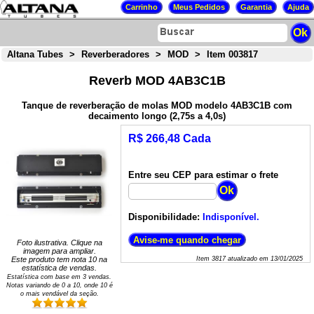
Altana Tubes
>
Reverberadores
>
MOD
>
Item 003817
Reverb MOD 4AB3C1B
Tanque de reverberação de molas MOD modelo 4AB3C1B com
decaimento longo (2,75s a 4,0s)
R$ 266,48 Cada
Entre seu CEP para estimar o frete
Disponibilidade:
Indisponível.
Foto ilustrativa. Clique na
imagem para ampliar.
Este produto tem nota
10
na
Item
3817
atualizado em
13/01/2025
estatística de vendas.
Estatística com base em
3
vendas.
Notas variando de
0
a
10
, onde 10 é
o mais vendável da seção.