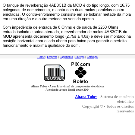
O tanque de reverberação 4AB3C1B da MOD é do tipo longo, com 16,75
polegadas de comprimento, e conta com duas molas paralelas contra-
enroladas. O contra-enrolamento consiste em se bobinar metade da mola
em uma direção e a outra metade no sentido oposto.
Com impedência de entrada de 8 Ohms e de saída de 2250 Ohms,
entrada isolada e saída aterrada, o reverberador de molas 4AB3C1B da
MOD aprensenta decaimento longo (2,75s a 4,0s) e deve ser montado na
posição horizontal com o lado aberto para baixo para garantir o perfeito
funcionamento e máxima qualidade do som.
Home
|
Empresa
|
Pagamento
|
Entrega
|
Catálogo
Altana Tubes - A sua loja virtual de componentes eletrônicos
Atendendo a todo Brasil desde 2004
Altana Tubes
- Sistema de comércio
eletrônico
Copyright © - Todos os direitos
reservados