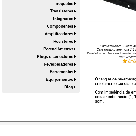
Soquetes
Transistores
Integrados
Componentes
Amplificadores
Resistores
Foto ilustrativa. Clique
Potenciômetros
Este produto tem nota
2,1
Estatística com base em
2
vendas. No
Plugs e conectores
mais vendáve
Reverberadores
Ferramentas
O tanque de reverberaç
Equipamentos
enrolamento consiste 
Blog
Com impedência de ent
decaimento médio (1,75
som.