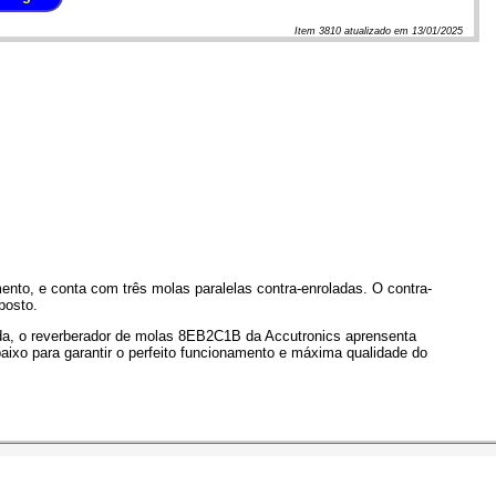
Item
3810
atualizado em
13/01/2025
nto, e conta com três molas paralelas contra-enroladas. O contra-
posto.
da, o reverberador de molas 8EB2C1B da Accutronics aprensenta
aixo para garantir o perfeito funcionamento e máxima qualidade do