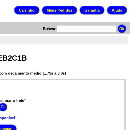
Buscar
8EB2C1B
om decaimento médio (1,75s a 3,0s)
stimar o frete
*
isponível.