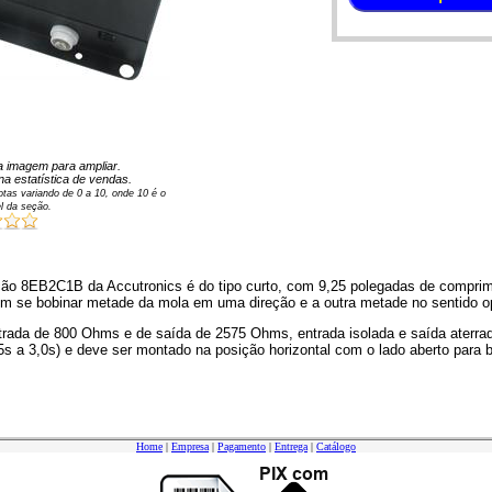
 na imagem para ampliar.
na estatística de vendas.
tas variando de
0
a
10
, onde 10 é o
l da seção.
ão 8EB2C1B da Accutronics é do tipo curto, com 9,25 polegadas de comprime
em se bobinar metade da mola em uma direção e a outra metade no sentido o
rada de 800 Ohms e de saída de 2575 Ohms, entrada isolada e saída aterra
s a 3,0s) e deve ser montado na posição horizontal com o lado aberto para b
Home
|
Empresa
|
Pagamento
|
Entrega
|
Catálogo