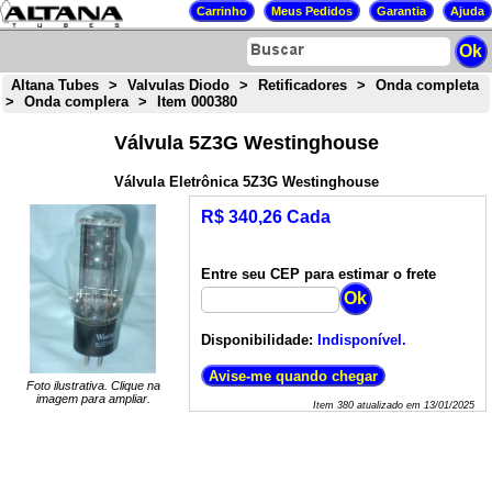
Altana Tubes
>
Valvulas Diodo
>
Retificadores
>
Onda completa
>
Onda complera
>
Item 000380
Válvula 5Z3G Westinghouse
Válvula Eletrônica 5Z3G Westinghouse
R$ 340,26 Cada
Entre seu CEP para estimar o frete
Disponibilidade:
Indisponível.
Foto ilustrativa. Clique na
imagem para ampliar.
Item
380
atualizado em
13/01/2025