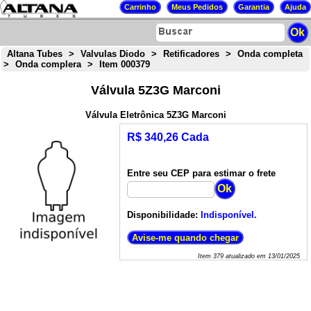
Altana Tubes
>
Valvulas Diodo
>
Retificadores
>
Onda completa
>
Onda complera
>
Item 000379
Válvula 5Z3G Marconi
Válvula Eletrônica 5Z3G Marconi
R$ 340,26 Cada
Entre seu CEP para estimar o frete
Disponibilidade:
Indisponível.
Item
379
atualizado em
13/01/2025