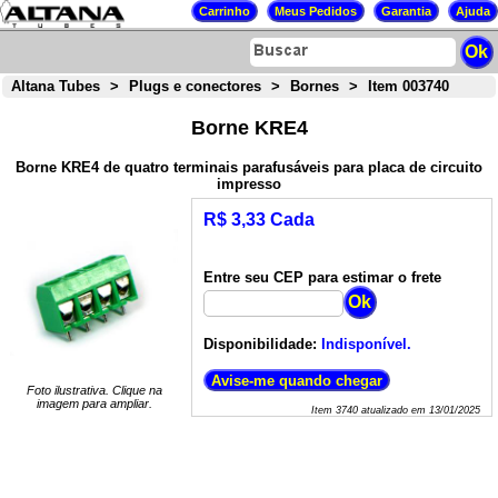
Altana Tubes
>
Plugs e conectores
>
Bornes
>
Item 003740
Borne KRE4
Borne KRE4 de quatro terminais parafusáveis para placa de circuito
impresso
R$ 3,33 Cada
Entre seu CEP para estimar o frete
Disponibilidade:
Indisponível.
Foto ilustrativa. Clique na
imagem para ampliar.
Item
3740
atualizado em
13/01/2025