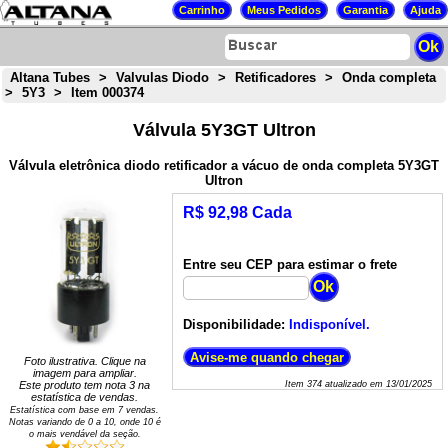
Altana Tubes
>
Valvulas Diodo
>
Retificadores
>
Onda completa
>
5Y3
>
Item 000374
Válvula 5Y3GT Ultron
Válvula eletrônica diodo retificador a vácuo de onda completa 5Y3GT
Ultron
R$ 92,98 Cada
Entre seu CEP para estimar o frete
Disponibilidade:
Indisponível.
Foto ilustrativa. Clique na
imagem para ampliar.
Este produto tem nota
3
na
Item
374
atualizado em
13/01/2025
estatística de vendas.
Estatística com base em
7
vendas.
Notas variando de
0
a
10
, onde 10 é
o mais vendável da seção.