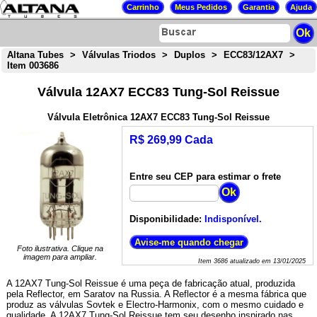
Altana Tubes
>
Válvulas Triodos
>
Duplos
>
ECC83/12AX7
>
Item 003686
Válvula 12AX7 ECC83 Tung-Sol Reissue
Válvula Eletrônica 12AX7 ECC83 Tung-Sol Reissue
R$ 269,99 Cada
Entre seu CEP para estimar o frete
Disponibilidade:
Indisponível.
Foto ilustrativa. Clique na
imagem para ampliar.
Item
3686
atualizado em
13/01/2025
A 12AX7 Tung-Sol Reissue é uma peça de fabricação atual, produzida
pela Reflector, em Saratov na Russia. A Reflector é a mesma fábrica que
produz as válvulas Sovtek e Electro-Harmonix, com o mesmo cuidado e
qualidade. A 12AX7 Tung-Sol Reissue tem seu desenho inspirado nas