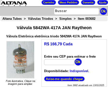
Altana Tubes
>
Válvulas Triodos
>
Simples
>
Item 003682
Válvula 5842WA 417A JAN Raytheon
Válvula Eletrônica eletrônica triodo 5842WA 417A JAN Raytheon
R$ 166,79 Cada
Entre seu CEP para estimar o frete
Disponibilidade:
Indisponível.
Foto ilustrativa. Clique na
imagem para ampliar.
Item
3682
atualizado em
13/01/2025