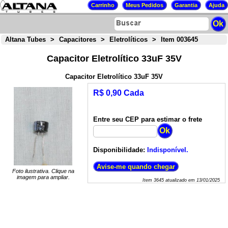
Altana Tubes
>
Capacitores
>
Eletrolíticos
>
Item 003645
Capacitor Eletrolítico 33uF 35V
Capacitor Eletrolítico 33uF 35V
R$ 0,90 Cada
Entre seu CEP para estimar o frete
Disponibilidade:
Indisponível.
Foto ilustrativa. Clique na
imagem para ampliar.
Item
3645
atualizado em
13/01/2025