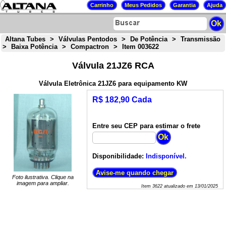
Altana Tubes
>
Válvulas Pentodos
>
De Potência
>
Transmissão
>
Baixa Potência
>
Compactron
>
Item 003622
Válvula 21JZ6 RCA
Válvula Eletrônica 21JZ6 para equipamento KW
R$ 182,90 Cada
Entre seu CEP para estimar o frete
Disponibilidade:
Indisponível.
Foto ilustrativa. Clique na
imagem para ampliar.
Item
3622
atualizado em
13/01/2025