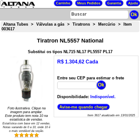
Altana Tubes
>
Válvulas a gás
>
Tiratrons
>
Mercúrio
>
Item
003617
Tiratron NL5557 National
Substitui os tipos NL715 NL17 PL5557 PL17
R$ 1.304,62 Cada
Entre seu CEP para estimar o frete
Disponibilidade:
Indisponível.
Foto ilustrativa. Clique na
imagem para ampliar.
Este produto tem nota
10
na
Item
3617
atualizado em
13/01/2025
estatística de vendas.
Estatística com base em
12
vendas.
Notas variando de
0
a
10
, onde 10 é
o mais vendável da seção.