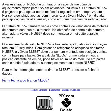
A válvula tiratron NL5557 é um tiratron a vapor de mercúrio de
aquecimento rápido para uso em atividades industriais. O tiratron NL5557
é projetado para operar como retificador regulado e em temporizadores.
Por ser preenchido apenas com mercúrio, a válvula NL5557 é indicada
para aplicações de alta tensão, como em transmissores de rádio amador.
O tiratron NL5557 também serve como controle de velocidade de motores
de corrente contínua ou alternada. Na obtenção de controle de corrente
alternada, a válvula NL5557 deve ser montada em circuito paralelo
inverso.
O aquecimento da válvula NL5557 é bastante rápido, atingindo ionização
total em 10 segundos. Para garantir a refrigeração adequada do tiratron
NL5557, a válvula NL5557 deve ser sempre montada em posição vertical
com a base para baixo. Se a válvula NL5557 for montada em outra
posição diferente de em pé, pode haver acúmulo do mercúrio em partes
onde ele não é tolerado ou superaquecimento do tiratron NL5557.
Para mais informações sobre o tiratron NL5557, consulte a folha de
dados:
Ficha técnica do tiratron NL5557
Home
|
Empresa
|
Pagamento
|
Entrega
|
Catálogo