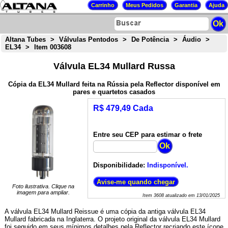
Altana Tubes
>
Válvulas Pentodos
>
De Potência
>
Áudio
>
EL34
>
Item 003608
Válvula EL34 Mullard Russa
Cópia da EL34 Mullard feita na Rússia pela Reflector disponível em
pares e quartetos casados
R$ 479,49 Cada
Entre seu CEP para estimar o frete
Disponibilidade:
Indisponível.
Foto ilustrativa. Clique na
imagem para ampliar.
Item
3608
atualizado em
13/01/2025
A válvula EL34 Mullard Reissue é uma cópia da antiga válvula EL34
Mullard fabricada na Inglaterra. O projeto original da válvula EL34 Mullard
foi seguido em seus mínimos detalhes pela Reflector recriando este ícone