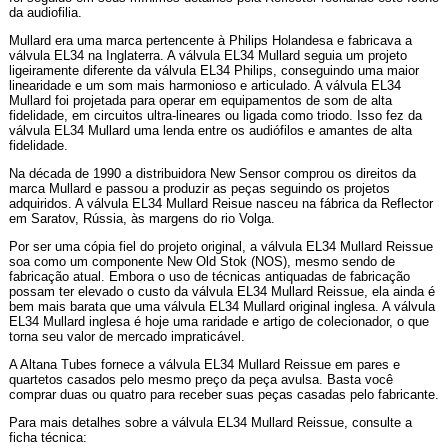
da audiofilia.
Mullard era uma marca pertencente à Philips Holandesa e fabricava a
válvula EL34 na Inglaterra. A válvula EL34 Mullard seguia um projeto
ligeiramente diferente da válvula EL34 Philips, conseguindo uma maior
linearidade e um som mais harmonioso e articulado. A válvula EL34
Mullard foi projetada para operar em equipamentos de som de alta
fidelidade, em circuitos ultra-lineares ou ligada como triodo. Isso fez da
válvula EL34 Mullard uma lenda entre os audiófilos e amantes de alta
fidelidade.
Na década de 1990 a distribuidora New Sensor comprou os direitos da
marca Mullard e passou a produzir as peças seguindo os projetos
adquiridos. A válvula EL34 Mullard Reisue nasceu na fábrica da Reflector
em Saratov, Rússia, às margens do rio Volga.
Por ser uma cópia fiel do projeto original, a válvula EL34 Mullard Reissue
soa como um componente New Old Stok (NOS), mesmo sendo de
fabricação atual. Embora o uso de técnicas antiquadas de fabricação
possam ter elevado o custo da válvula EL34 Mullard Reissue, ela ainda é
bem mais barata que uma válvula EL34 Mullard original inglesa. A válvula
EL34 Mullard inglesa é hoje uma raridade e artigo de colecionador, o que
torna seu valor de mercado impraticável.
A Altana Tubes fornece a válvula EL34 Mullard Reissue em pares e
quartetos casados pelo mesmo preço da peça avulsa. Basta você
comprar duas ou quatro para receber suas peças casadas pelo fabricante.
Para mais detalhes sobre a válvula EL34 Mullard Reissue, consulte a
ficha técnica: