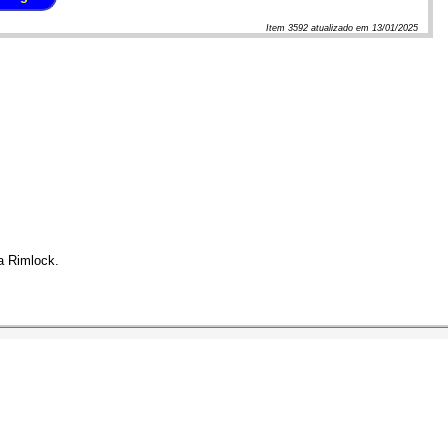
Item
3592
atualizado em
13/01/2025
a Rimlock.