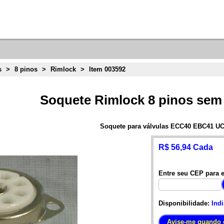
s
>
8 pinos
>
Rimlock
>
Item 003592
Soquete Rimlock 8 pinos sem
Soquete para válvulas ECC40 EBC41 U
R$ 56,94 Cada
Entre seu CEP para e
Disponibilidade:
Ind