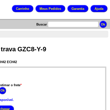
Buscar
 trava GZC8-Y-9
CH42 ECH42
stimar o frete
*
isponível.