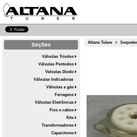
Altana Tubes
>
Soquete
Seções
Válvulas Triodos
Válvulas Pentodos
Valvulas Diodo
Válvulas Indicadoras
Válvulas a gás
Ferragens
Válvulas Eletrônicas
Fios e cabos
Kits
Transformadores
Capacitores