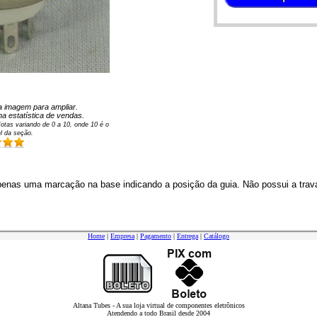
 na imagem para ampliar.
a estatística de vendas.
otas variando de
0
a
10
, onde 10 é o
l da seção.
penas uma marcação na base indicando a posição da guia. Não possui a trav
Home
|
Empresa
|
Pagamento
|
Entrega
|
Catálogo
Altana Tubes - A sua loja virtual de componentes eletrônicos
Atendendo a todo Brasil desde 2004