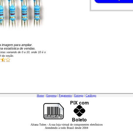
 na imagem para ampliar.
na estatística de vendas.
otas variando de
0
a
10
, onde 10 é o
l da seção.
Home
|
Empresa
|
Pagamento
|
Entrega
|
Catálogo
Altana Tubes - A sua loja virtual de componentes eletrônicos
Atendendo a todo Brasil desde 2004