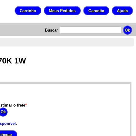
Buscar
470K 1W
stimar o frete
*
isponível.